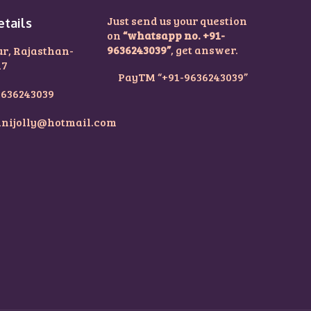
Just send us your question
etails
on
“whatsapp no. +91-
9636243039”
, get answer.
ur, Rajasthan-
17
PayTM “+91-9636243039”
9636243039
nijolly@hotmail.com