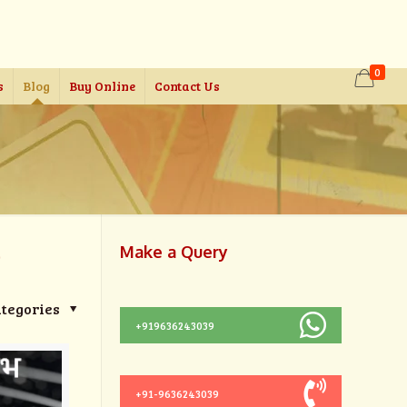
0
s
Blog
Buy Online
Contact Us
Make a Query
व
tegories
+919636243039
+91-9636243039