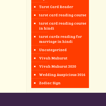
Tarot Card Reader
tarot card reading course
tarot card reading course
in hindi
tarot cards reading for
marriage in hindi
Uncategorized
Vivah Muhurat
Vivah Muhurat 2020
Wedding Auspicious 2016
Zodiac Sign