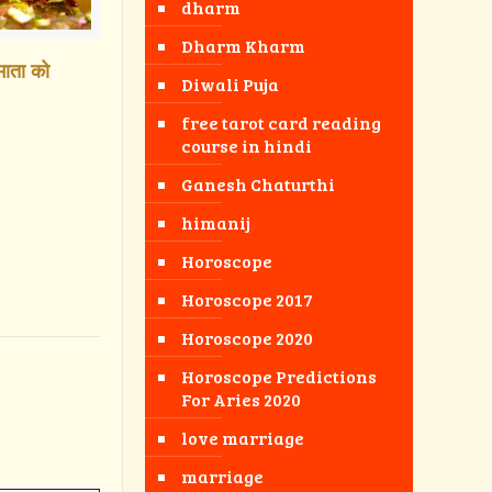
dharm
Dharm Kharm
दमाता को
Diwali Puja
free tarot card reading
course in hindi
Ganesh Chaturthi
himanij
Horoscope
Horoscope 2017
Horoscope 2020
Horoscope Predictions
For Aries 2020
love marriage
marriage