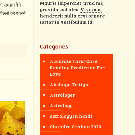
Mauris imperdiet, urna mi,
 सम्मान देने
gravida sod ales.
Vivamus
पिल्लों को पालने
hendrerit
nulla erat ornare
tortor in vestibulum id.
Categories
Accurate Tarot Card
Reading Prediction For
Love
Akshaya Tritiya
Astrologer
Astrology
astrology in hindi
Chandra Grahan 2020