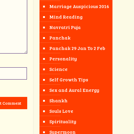
Marriage Auspicious 2016
Mind Reading
Navratri Puja
Panchak
Panchak 29 Jan To 2 Feb
Personality
Science
Self Growth Tips
Sex and Aural Energy
Shankh
Souls Love
Spirituality
Supermoon