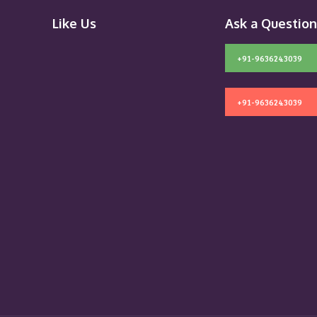
Like Us
Ask a Questio
+91-9636243039
+91-9636243039