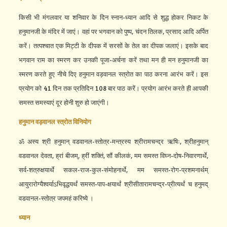
किसी भी मंगलवार या शनिवार के दिन स्नान-ध्यान आदि से शुद्ध होकर निकट के
हनुमानजी के मंदिर में जाएं। वहां पर भगवान को पुष्प, चंदन तिलक, प्रसाद आदि अर्पित
करें। तत्पश्चात एक मिट्टी के दीपक में सरसों के तेल का दीपक जलाएं। इसके बाद
भगवान राम का स्मरण कर उनकी पूजा-अर्चना करें तथा मन ही मन हनुमानजी का
स्मरण करते हुए नीचे दिए हनुमान वड़वानल स्त्रोत का पाठ करना आरंभ करें। इस
प्रयोग को 41 दिन तक प्रतिदिन 108 बार पाठ करें। प्रयोग आरंभ करते ही आपकी
समस्त समस्याएं दूर होनी शुरु हो जाएंगी।
हनुमान
वड़वानल
स्त्रोत
विनियोग
ॐ अस्य श्री हनुमान् वडवानल-स्तोत्र-मन्त्रस्य श्रीरामचन्द्र ऋषिः, श्रीहनुमान्
वडवानल देवता, ह्रां बीजम्, ह्रीं शक्तिं, सौं कीलकं, मम समस्त विघ्न-दोष-निवारणार्थे,
सर्व-शत्रुक्षयार्थे सकल-राज-कुल-संमोहनार्थे, मम समस्त-रोग-प्रशमनार्थम्
आयुरारोग्यैश्वर्याऽभिवृद्धयर्थं समस्त-पाप-क्षयार्थं श्रीसीतारामचन्द्र-प्रीत्यर्थं च हनुमद्
वडवानल-स्तोत्र जपमहं करिष्ये ।
ध्यान