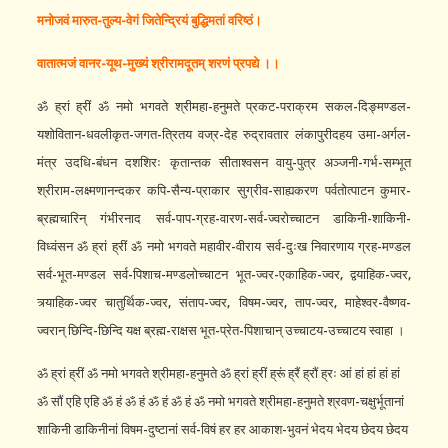
मनोजवं
मारुत-
तुल्य-
वेगं
जितेन्द्रियं
बुद्धिमतां
वरिष्ठं।
वातात्मजं
वानर-
यूथ-
मुख्यं
श्रीरामदूतम्
शरणं
प्रपद्ये
।।
ॐ ह्रां ह्रीं ॐ नमो भगवते श्रीमहा-हनुमते प्रकट-पराक्रम सकल-दिङ्मण्डल-
यशोवितान-धवलीकृत-जगत-त्रितय वज्र-देह रुद्रावतार लंकापुरीदहय उमा-अर्गल-
मंत्र उदधि-बंधन दशशिरः कृतान्तक सीताश्वसन वायु-पुत्र अञ्जनी-गर्भ-सम्भूत
श्रीराम-लक्ष्मणानन्दकर कपि-सैन्य-प्राकार सुग्रीव-साह्यकरण पर्वतोत्पाटन कुमार-
ब्रह्मचारिन् गंभीरनाद सर्व-पाप-ग्रह-वारण-सर्व-ज्वरोच्चाटन डाकिनी-शाकिनी-
विध्वंसन ॐ ह्रां ह्रीं ॐ नमो भगवते महावीर-वीराय सर्व-दुःख निवारणाय ग्रह-मण्डल
सर्व-भूत-मण्डल सर्व-पिशाच-मण्डलोच्चाटन भूत-ज्वर-एकाहिक-ज्वर, द्वयाहिक-ज्वर,
त्र्याहिक-ज्वर चातुर्थिक-ज्वर, संताप-ज्वर, विषम-ज्वर, ताप-ज्वर, माहेश्वर-वैष्णव-
ज्वरान् छिन्दि-छिन्दि यक्ष ब्रह्म-राक्षस भूत-प्रेत-पिशाचान् उच्चाटय-उच्चाटय स्वाहा ।
ॐ ह्रां ह्रीं ॐ नमो भगवते श्रीमहा-हनुमते ॐ ह्रां ह्रीं ह्रूं ह्रैं ह्रौं ह्रः आं हां हां हां हां
ॐ सौं एहि एहि ॐ हं ॐ हं ॐ हं ॐ हं ॐ नमो भगवते श्रीमहा-हनुमते श्रवण-चक्षुर्भूतानां
शाकिनी डाकिनीनां विषम-दुष्टानां सर्व-विषं हर हर आकाश-भुवनं भेदय भेदय छेदय छेदय