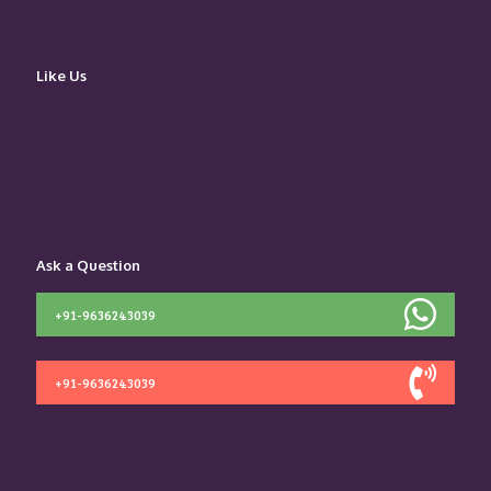
Like Us
Ask a Question
+91-9636243039
+91-9636243039