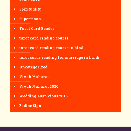
Spirituality
Supermoon
Tarot Card Reader
tarot card reading course
tarot card reading course in hindi
tarot cards reading for marriage in hindi
Uncategorized
Vivah Muhurat
Vivah Muhurat 2020
Wedding Auspicious 2016
Zodiac Sign