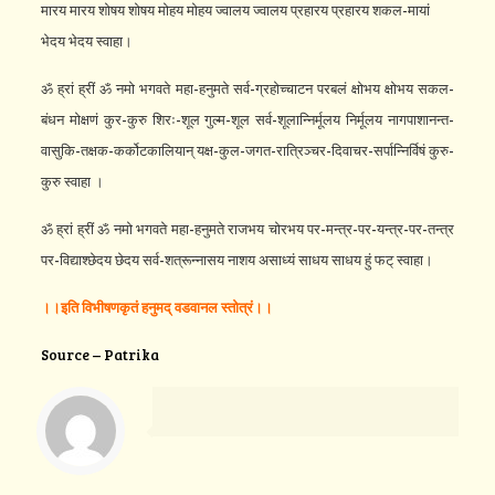
मारय मारय शोषय शोषय मोहय मोहय ज्वालय ज्वालय प्रहारय प्रहारय शकल-मायां
भेदय भेदय स्वाहा।
ॐ ह्रां ह्रीं ॐ नमो भगवते महा-हनुमते सर्व-ग्रहोच्चाटन परबलं क्षोभय क्षोभय सकल-
बंधन मोक्षणं कुर-कुरु शिरः-शूल गुल्म-शूल सर्व-शूलान्निर्मूलय निर्मूलय नागपाशानन्त-
वासुकि-तक्षक-कर्कोटकालियान् यक्ष-कुल-जगत-रात्रिञ्चर-दिवाचर-सर्पान्निर्विषं कुरु-
कुरु स्वाहा ।
ॐ ह्रां ह्रीं ॐ नमो भगवते महा-हनुमते राजभय चोरभय पर-मन्त्र-पर-यन्त्र-पर-तन्त्र
पर-विद्याश्छेदय छेदय सर्व-शत्रून्नासय नाशय असाध्यं साधय साधय हुं फट् स्वाहा।
।।इति
विभीषणकृतं
हनुमद्
वडवानल
स्तोत्रं।।
Source – Patrika