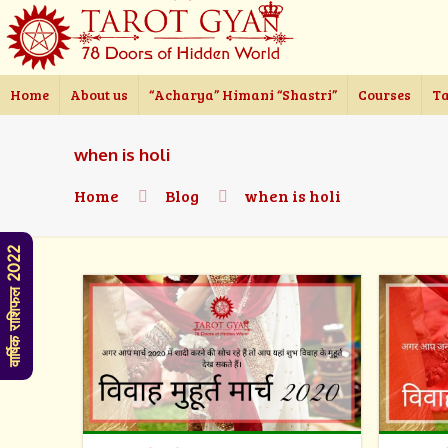
Home
About us
“Acharya” Himani “Shastri”
Courses
Ta
when is holi
Home
Blog
when is holi
वार्षिक राशिफल 2022