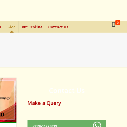
0
s
Blog
Buy Online
Contact Us
Contact Us
Make a Query
+919636243039