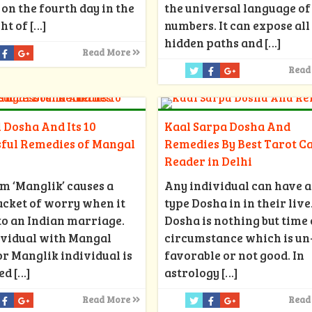
on the fourth day in the
the universal language of
ht of
[…]
numbers. It can expose all
hidden paths and
[…]
Read More
Read
Dosha And Its 10
Kaal Sarpa Dosha And
sful Remedies of Mangal
Remedies By Best Tarot C
Reader in Delhi
m ‘Manglik’ causes a
Any individual can have 
cket of worry when it
type Dosha in in their live
o an Indian marriage.
Dosha is nothing but time 
ividual with Mangal
circumstance which is un
r Manglik individual is
favorable or not good. In
ed
[…]
astrology
[…]
Read More
Read