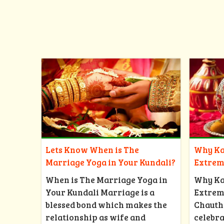
Why Ka
Lets Know When is The
Extrem
Marriage Yoga in Your Kundali?
Why Ka
When is The Marriage Yoga in
Extrem
Your Kundali Marriage is a
Chauth
blessed bond which makes the
celebra
relationship as wife and