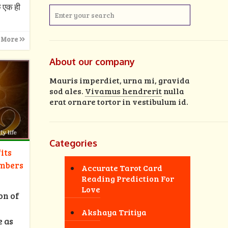
क एक ही
 More
About our company
Mauris imperdiet, urna mi, gravida
sod ales.
Vivamus hendrerit
nulla
erat ornare tortor in vestibulum id.
Categories
its
umbers
Accurate Tarot Card
Reading Prediction For
Love
on of
Akshaya Tritiya
e as