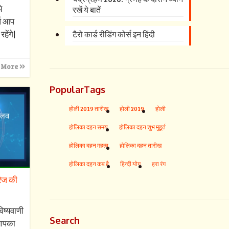
े
रखें ये बातें
्ष आप
हेंगे|
टैरो कार्ड रीडिंग कोर्स इन हिंदी
 More
PopularTags
होली 2019 तारीख
होली 2019
होली
होलिका दहन समय
होलिका दहन शुभ मुहूर्त
होलिका दहन महत्व
होलिका दहन तारीख
होलिका दहन कब है
हिन्दी योग
हरा रंग
रिज की
िष्यवाणी
Search
आपका