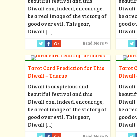
beautiful festival and this
beautif
Diwali can, indeed, encourage,
Diwali 
be a real image of the victory of
be a re
good over evil. This year,
good ov
Diwali
[…]
Diwali
Read More
Tarot Card Prediction for This
Tarot C
Diwali – Taurus
Diwali 
Diwali is auspicious and
Diwali 
beautiful festival and this
beautif
Diwali can, indeed, encourage,
Diwali 
be a real image of the victory of
be a re
good over evil. This year,
good ov
Diwali
[…]
Diwali
Read More