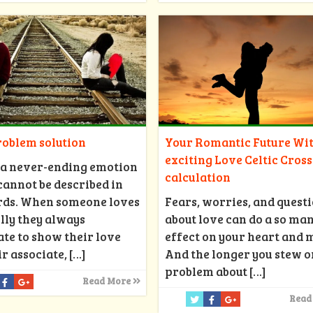
roblem solution
Your Romantic Future Wi
exciting Love Celtic Cross
 a never-ending emotion
calculation
annot be described in
rds. When someone loves
Fears, worries, and quest
lly they always
about love can do a so ma
te to show their love
effect on your heart and 
ir associate,
[…]
And the longer you stew o
problem about
[…]
Read More
Read