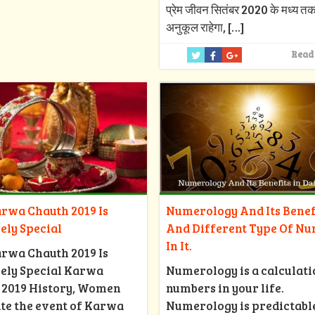
प्रेम जीवन सितंबर 2020 के मध्य त
अनुकूल राहेगा,
[…]
Read
rwa Chauth 2019 Is
Numerology And Its Benef
ely Special
And Different Type Of N
In It.
rwa Chauth 2019 Is
ely Special Karwa
Numerology is a calculati
 2019 History, Women
numbers in your life.
te the event of Karwa
Numerology is predictabl