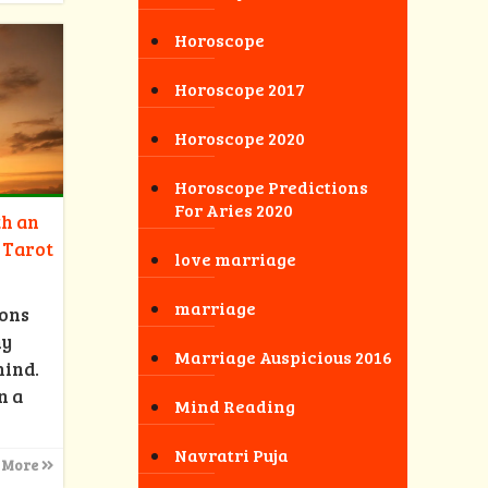
Horoscope
Horoscope 2017
Horoscope 2020
Horoscope Predictions
For Aries 2020
th an
 Tarot
love marriage
marriage
ions
ny
Marriage Auspicious 2016
mind.
n a
Mind Reading
Navratri Puja
 More