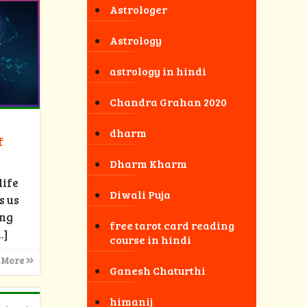
Astrologer
Astrology
astrology in hindi
Chandra Grahan 2020
dharm
f
Dharm Kharm
life
Diwali Puja
s us
ong
free tarot card reading
…]
course in hindi
 More
Ganesh Chaturthi
himanij