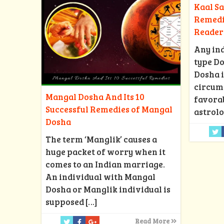
Kaal S
Remedie
Reader 
Any ind
type Do
Dosha i
circums
Mangal Dosha And Its 10
favorab
Successful Remedies of Mangal
astrol
Dosha
The term ‘Manglik’ causes a
huge packet of worry when it
comes to an Indian marriage.
An individual with Mangal
Dosha or Manglik individual is
supposed
[…]
Read More