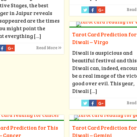
ive Stages, the best
Read
ger in Jaipur reveals
isappeared are the times
ou might point the
Tarot Card Prediction for
at everything
[…]
Diwali – Virgo
Read More
Diwali is auspicious and
beautiful festival and this
Diwali can, indeed, encou
be a real image of the vict
good over evil. This year,
Diwali
[…]
Read
ard Prediction for This
Tarot Card Prediction for
– Cancer
Diwali – Gemini