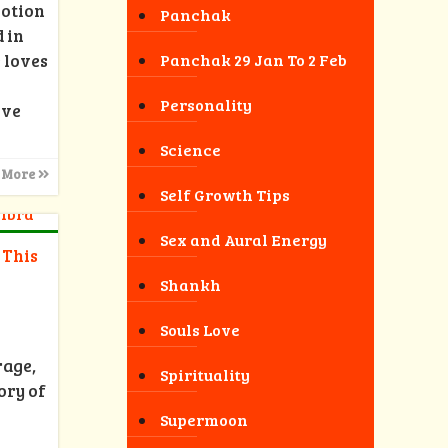
motion
Panchak
 in
 loves
Panchak 29 Jan To 2 Feb
Personality
ove
Science
 More
Self Growth Tips
Sex and Aural Energy
 This
Shankh
Souls Love
rage,
Spirituality
ory of
Supermoon