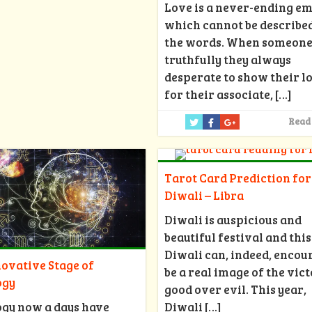
Love is a never-ending e
which cannot be described
the words. When someone
truthfully they always
desperate to show their l
for their associate,
[…]
Read
Tarot Card Prediction for
Diwali – Libra
Diwali is auspicious and
beautiful festival and this
Diwali can, indeed, encou
ovative Stage of
be a real image of the vict
ogy
good over evil. This year,
Diwali
[…]
ogy now a days have