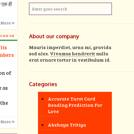
क एक ही
 More
About our company
Mauris imperdiet, urna mi, gravida
its
sod ales.
Vivamus hendrerit
nulla
umbers
erat ornare tortor in vestibulum id.
on of
Categories
e as
Accurate Tarot Card
 the
Reading Prediction For
Love
 More
Akshaya Tritiya