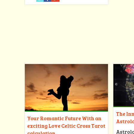
The Inn
Your Romantic Future With an
Astrol
exciting Love Celtic Cross Tarot
Astrol
calculation