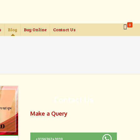
0
s
Blog
Buy Online
Contact Us
Contact Us
Make a Query
+919636243039