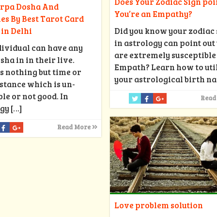
Does Your Zodiac Sign poi
arpa Dosha And
You’re an Empathy?
s By Best Tarot Card
in Delhi
Did you know your zodiac 
in astrology can point out
ividual can have any
are extremely susceptible
sha in in their live.
Empath? Learn how to uti
s nothing but time or
your astrological birth na
tance which is un-
le or not good. In
Read
ogy
[…]
Read More
Love problem solution