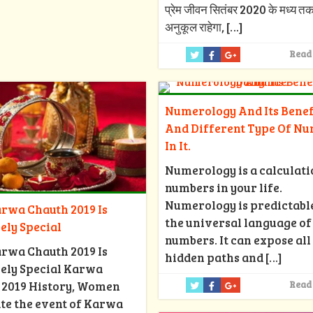
प्रेम जीवन सितंबर 2020 के मध्य त
अनुकूल राहेगा,
[…]
Read
Numerology And Its Benef
And Different Type Of N
In It.
Numerology is a calculati
numbers in your life.
Numerology is predictabl
rwa Chauth 2019 Is
the universal language of
ely Special
numbers. It can expose all
rwa Chauth 2019 Is
hidden paths and
[…]
ely Special Karwa
 2019 History, Women
Read
te the event of Karwa