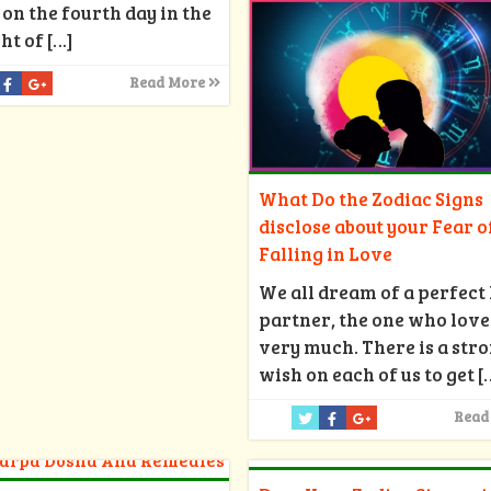
on the fourth day in the
ht of
[…]
Read More
What Do the Zodiac Signs
disclose about your Fear o
Falling in Love
We all dream of a perfect 
partner, the one who love
very much. There is a str
wish on each of us to get
[
Read