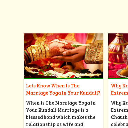
Why Ka
Lets Know When is The
Extrem
Marriage Yoga in Your Kundali?
Why Ka
When is The Marriage Yoga in
Extrem
Your Kundali Marriage is a
Chauth
blessed bond which makes the
celebra
relationship as wife and