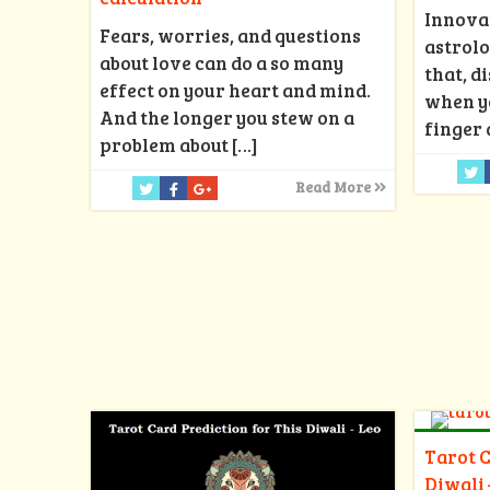
Innovat
Fears, worries, and questions
astrolo
about love can do a so many
that, d
effect on your heart and mind.
when y
And the longer you stew on a
finger 
problem about
[…]
Read More
Tarot C
Diwali 