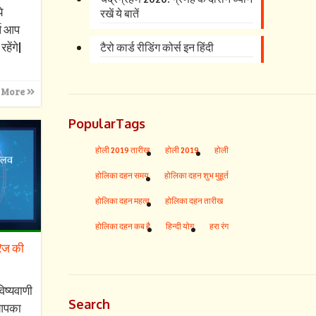
े
रखें ये बातें
्ष आप
हेंगे|
टैरो कार्ड रीडिंग कोर्स इन हिंदी
 More
PopularTags
होली 2019 तारीख
होली 2019
होली
होलिका दहन समय
होलिका दहन शुभ मुहूर्त
होलिका दहन महत्व
होलिका दहन तारीख
होलिका दहन कब है
हिन्दी योग
हरा रंग
रिज की
िष्यवाणी
Search
आपका