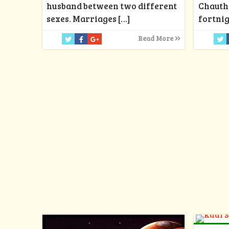
Chauth 
husband between two different
fortnig
sexes. Marriages
[…]
Read More