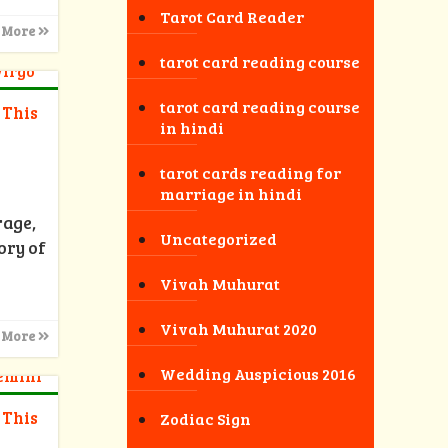
Tarot Card Reader
 More
tarot card reading course
tarot card reading course
 This
in hindi
tarot cards reading for
marriage in hindi
rage,
Uncategorized
ory of
Vivah Muhurat
Vivah Muhurat 2020
 More
Wedding Auspicious 2016
 This
Zodiac Sign