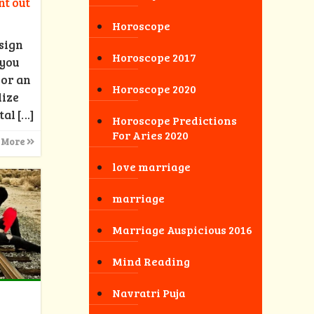
nt out
Horoscope
sign
Horoscope 2017
 you
 or an
Horoscope 2020
lize
tal
[…]
Horoscope Predictions
For Aries 2020
 More
love marriage
marriage
Marriage Auspicious 2016
Mind Reading
Navratri Puja